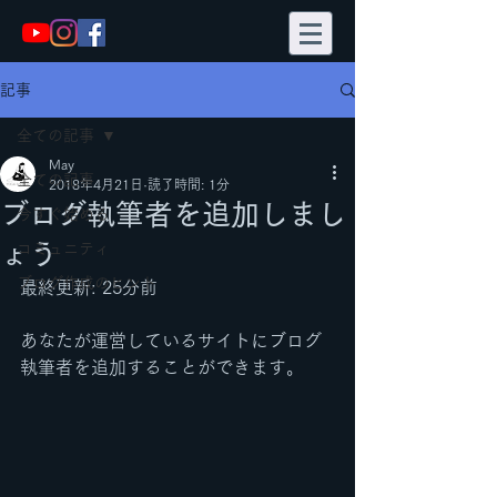
記事
全ての記事
May
全ての記事
2018年4月21日
読了時間: 1分
ブログ執筆者を追加しまし
今すぐ始める
ょう
コミュニティ
ブログ作成のヒント
最終更新: 25分前
あなたが運営しているサイトにブログ
執筆者を追加することができます。  