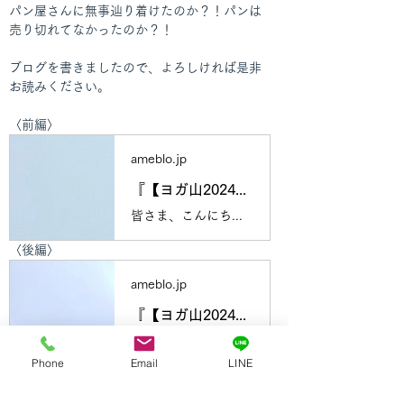
パン屋さんに無事辿り着けたのか？！パンは
売り切れてなかったのか？！
ブログを書きましたので、よろしければ是非
お読みください。
〈前編〉
ameblo.jp
『【ヨガ山2024】8/17 Sat. 横手山『高原ハイクとパン屋さん』開催レポ①』
皆さま、こんにちは！群馬県みなかみ町で、ヨガスタジオ「YOGA Andmay」を運営しているMayです。本日は、今年最初のヨガ山の開催レポです^ ^ちょっと遅…
〈後編〉
ameblo.jp
『【ヨガ山2024】8/17 Sat. 横手山『高原ハイクとパン屋さん』開催レポ②』
皆さま、こんにちは！群馬県みなかみ町で、ヨガスタジオ「YOGA Andmay」を運営しているMayです。本日は、前回のヨガ山・横手山レポの続きになります。まだ…
Phone
Email
LINE
また、同行の登山ガイド、直子ちゃんのブロ