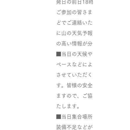
発日の前日18時頃までに決定
ご参加の皆さまにメールや電話
どでご連絡いたします（1７時
に山の天気予報が更新され、精
の高い情報が分かるため）。
■当日の天候やルート状況、歩
ペースなどによって、行程を変
させていただく場合がございま
す。皆様の安全を第一に判断を
ますので、ご協力のほどお願い
たします。
■当日集合場所にて、体調不良
装備不足などが見受けられ、円