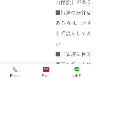
山保険」があります。
■持病や既往症、体調面の不安
ある方は、必ずかかりつけの医
と相談をしてからご参加くださ
い。
■ご家族に目的地と行程を伝え
同意を得た上でご参加ください
■山行に適切な装備でご参加く
Phone
Email
LINE
さい。とくに靴、レインウエア
登山用やアウトドア用のものを
準備ください。平地は暑くても
の上は思いがけず涼しいことが
りますので防寒着をお持ちくだ