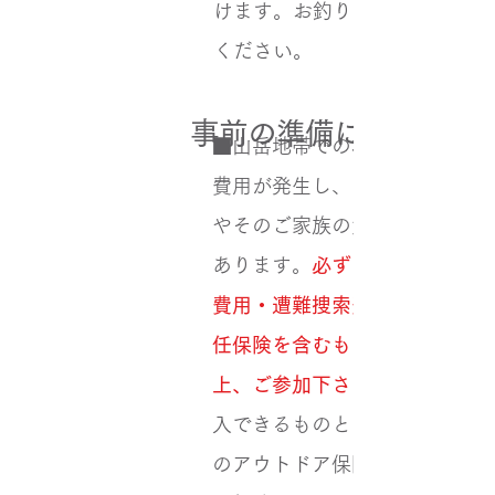
けます。お釣りの無いようご準
ください。
事前の準備について
■山岳地帯での救助活動は高額
費用が発生し、その費用が参加
やそのご家族の負担になる場合
あります。
必ず山岳保険（救援
費用・遭難捜索費用・個人賠償
任保険を含むもの）にご加入の
上、ご参加下さい。
入できるものとしては「モンベ
のアウトドア保険」や「YAMA